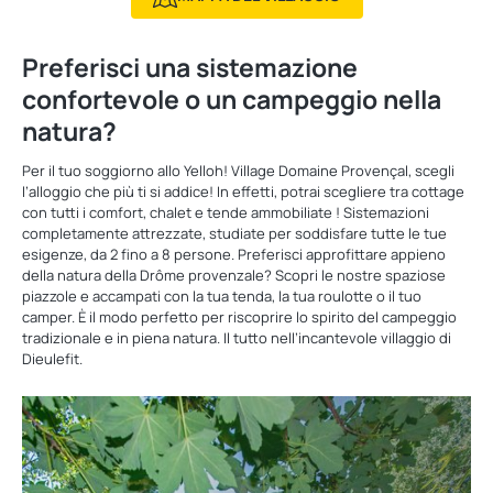
Preferisci una sistemazione
confortevole o un campeggio nella
natura?
Per il tuo soggiorno allo Yelloh! Village Domaine Provençal, scegli
l’alloggio che più ti si addice! In effetti, potrai scegliere tra cottage
con tutti i comfort, chalet e tende ammobiliate ! Sistemazioni
completamente attrezzate, studiate per soddisfare tutte le tue
esigenze, da 2 fino a 8 persone. Preferisci approfittare appieno
della natura della Drôme provenzale? Scopri le nostre spaziose
piazzole e accampati con la tua tenda, la tua roulotte o il tuo
camper. È il modo perfetto per riscoprire lo spirito del campeggio
tradizionale e in piena natura. Il tutto nell’incantevole villaggio di
Dieulefit.
Scopri
i
nostri
alloggi