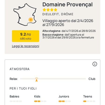
Domaine Provençal
DIEULEFIT, DRÔME
Villaggio aperto dal 2/4/2026
al 27/9/2026
Alta stagione
: dal 4/7/2026 al 28/8/2026
9.2
/
10
Bassa stagione
: dall'apertura al
3/7/2026 e dal 29/8/2026 à la fermeture
486 voto
Leggi le recensioni
ATMOSFERA
Relax
Club
PER I TUOI FIGLI
babies
kids
juniors
teens