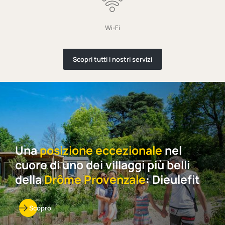
Wi-Fi
Scopri tutti i nostri servizi
Una
posizione eccezionale
nel
cuore di uno dei villaggi più belli
della
Drôme Provenzale
: Dieulefit
Scopro