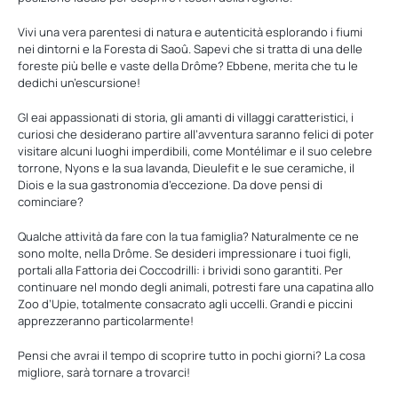
Vivi una vera parentesi di natura e autenticità esplorando i fiumi
nei dintorni e la Foresta di Saoû. Sapevi che si tratta di una delle
foreste più belle e vaste della Drôme? Ebbene, merita che tu le
dedichi un’escursione!
Gl eai appassionati di storia, gli amanti di villaggi caratteristici, i
curiosi che desiderano partire all’avventura saranno felici di poter
visitare alcuni luoghi imperdibili, come Montélimar e il suo celebre
torrone, Nyons e la sua lavanda, Dieulefit e le sue ceramiche, il
Diois e la sua gastronomia d’eccezione. Da dove pensi di
cominciare?
Qualche attività da fare con la tua famiglia? Naturalmente ce ne
sono molte, nella Drôme. Se desideri impressionare i tuoi figli,
portali alla Fattoria dei Coccodrilli: i brividi sono garantiti. Per
continuare nel mondo degli animali, potresti fare una capatina allo
Zoo d’Upie, totalmente consacrato agli uccelli. Grandi e piccini
apprezzeranno particolarmente!
Pensi che avrai il tempo di scoprire tutto in pochi giorni? La cosa
migliore, sarà tornare a trovarci!