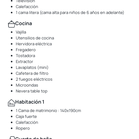
Televisión
Calefacción
1 cama litera (cama alta para niños de 6 años en adelante)
Cocina
Vajilla
Utensilios de cocina
Hervidora eléctrica
Fregadero
Tostadora
Extractor
Lavaplatos (mini)
Cafetera de filtro
2 fuegos eléctricos
Microondas
Nevera table top
Habitación 1
1 Cama de matrimonio : 140x190cm
Caja fuerte
Calefacción
Ropero