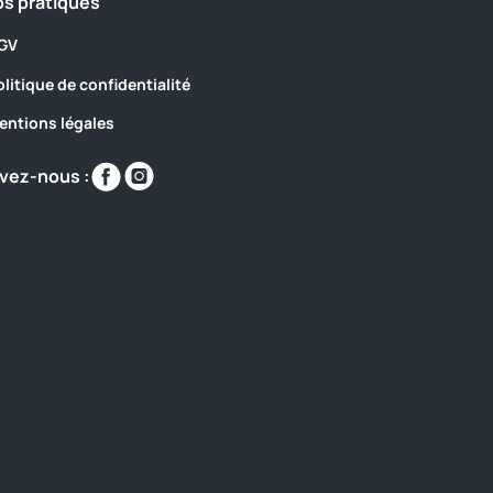
os pratiques
GV
olitique de confidentialité
entions légales
Retrouvez-
Retrouvez-
vez-nous :
nous
nous
sur
sur
https://www.facebook.com/domaineprovenca
https://www.instagram.com/domaineprov