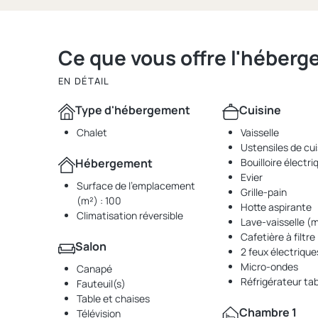
Ce que vous offre l'héber
EN DÉTAIL
Type d'hébergement
Cuisine
Chalet
Vaisselle
Ustensiles de cui
Hébergement
Bouilloire électri
Evier
Surface de l'emplacement
Grille-pain
(m²) : 100
Hotte aspirante
Climatisation réversible
Lave-vaisselle (m
Cafetière à filtre
Salon
2 feux électrique
Micro-ondes
Canapé
Réfrigérateur tab
Fauteuil(s)
Table et chaises
Chambre 1
Télévision