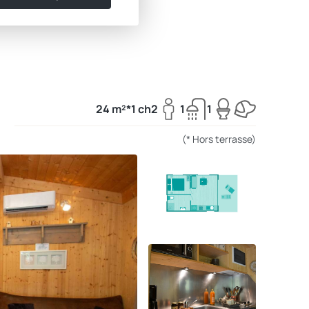
24 m²*
1 ch
2
1
1
(* Hors terrasse)