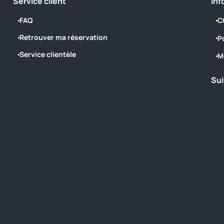
Service client
Inf
FAQ
C
Retrouver ma réservation
P
Service clientèle
M
Sui