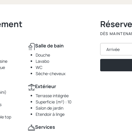
gement
Réserv
DÈS MAINTENA
Salle de bain
Arrivée
Douche
sine
Lavabo
que
WC
Sèche-cheveux
Extérieur
ini)
Terrasse intégrée
Superficie (m²) : 10
s
Salon de jardin
Etendoir à linge
le top
Services