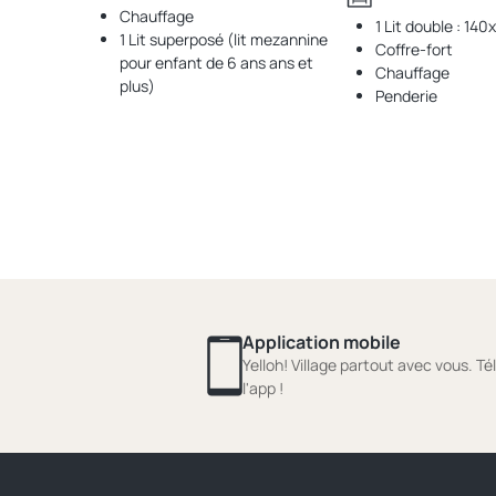
Chauffage
1 Lit double : 14
1 Lit superposé (lit mezannine
Coffre-fort
pour enfant de 6 ans ans et
Chauffage
plus)
Penderie
Application mobile
Yelloh! Village partout avec vous. T
l'app !