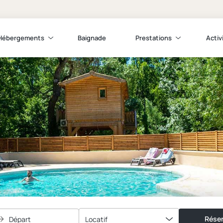
Hébergements
Baignade
Prestations
Activ
Réser
Départ
Locatif